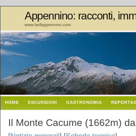
Appennino: racconti, imm
www.bellappennino.com
HOME
ESCURSIONI
GASTRONOMIA
REPORTA
Il Monte Cacume (1662m) da
[
Notizie generali
] [
Scheda tecnica
]