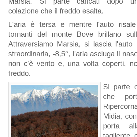
Marsia. Si parte caricati dopo u
colazione che il freddo esalta.
L'aria è tersa e mentre l'auto risale
tornanti del monte Bove brillano sull'a
Attraversiamo Marsia, si lascia l'aut
straordinaria, -8,5°, l'aria asciuga il 
non c'è vento e, una volta coperti, n
freddo.
Si parte c
che por
Ripercorr
Midia, con
porta al
tagliente