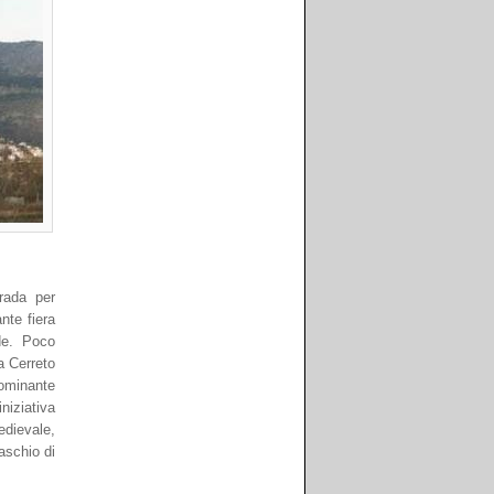
trada per
nte fiera
de. Poco
a Cerreto
dominante
niziativa
edievale,
aschio di