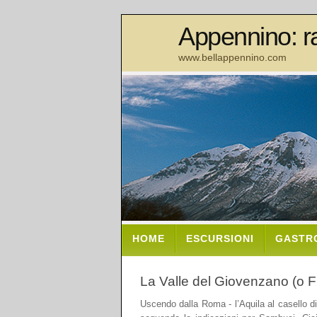
Appennino: ra
www.bellappennino.com
HOME
ESCURSIONI
GASTR
La Valle del Giovenzano (o F
Uscendo dalla Roma - l’Aquila al casello d