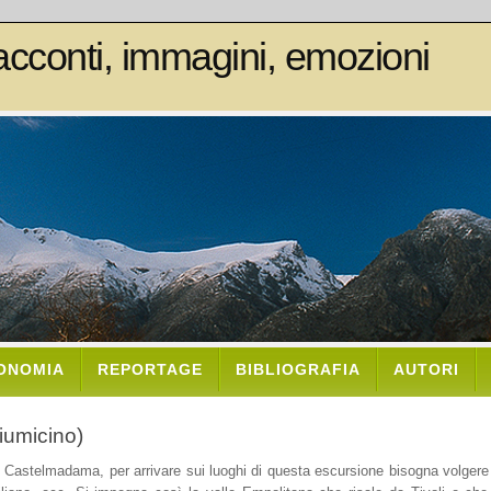
cconti, immagini, emozioni
ONOMIA
REPORTAGE
BIBLIOGRAFIA
AUTORI
iumicino)
i Castelmadama, per arrivare sui luoghi di questa escursione bisogna volgere