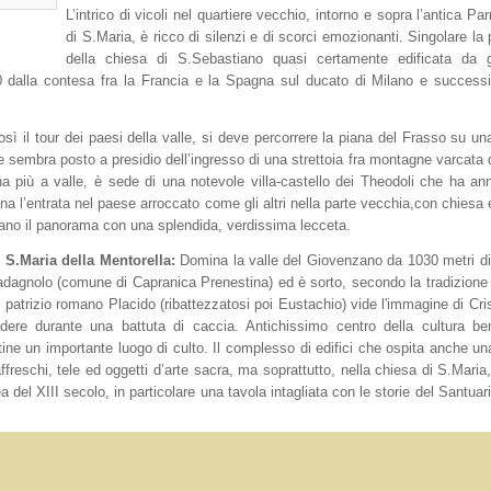
L’intrico di vicoli nel quartiere vecchio, intorno e sopra l’antica Pa
di S.Maria, è ricco di silenzi e di scorci emozionanti. Singolare la
della chiesa di S.Sebastiano quasi certamente edificata da g
00 dalla contesa fra la Francia e la Spagna sul ducato di Milano e succes
sì il tour dei paesi della valle, si deve percorrere la piana del Frasso su una
 sembra posto a presidio dell’ingresso di una strettoia fra montagne varcata 
na più a valle, è sede di una notevole villa-castello dei Theodoli che ha a
a l’entrata nel paese arroccato come gli altri nella parte vecchia,con chiesa 
corano il panorama con una splendida, verdissima lecceta.
i S.Maria della Mentorella:
Domina la valle del Giovenzano da 1030 metri di
 Guadagnolo (comune di Capranica Prenestina) ed è sorto, secondo la tradizione 
l patrizio romano Placido (ribattezzatosi poi Eustachio) vide l'immagine di Cri
ere durante una battuta di caccia. Antichissimo centro della cultura be
tine un importante luogo di culto. Il complesso di edifici che ospita anche un
freschi, tele ed oggetti d’arte sacra, ma soprattutto, nella chiesa di S.Maria,
a del XIII secolo, in particolare una tavola intagliata con le storie del Santua