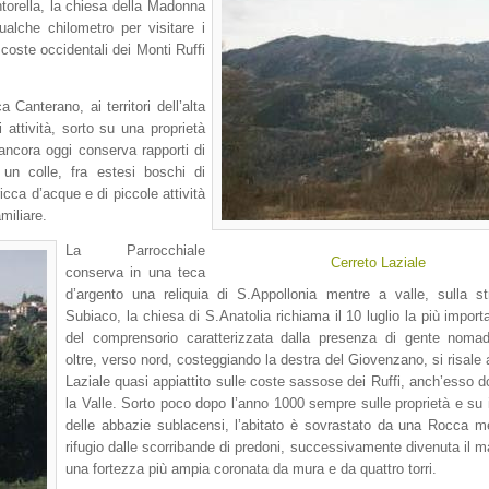
torella, la chiesa della Madonna
ualche chilometro per visitare i
 coste occidentali dei Monti Ruffi
Canterano, ai territori dell’alta
 attività, sorto su una proprietà
 ancora oggi conserva rapporti di
 un colle, fra estesi boschi di
icca d’acque e di piccole attività
miliare.
La Parrocchiale
Cerreto Laziale
conserva in una teca
d’argento una reliquia di S.Appollonia mentre a valle, sulla s
Subiaco, la chiesa di S.Anatolia richiama il 10 luglio la più importa
del comprensorio caratterizzata dalla presenza di gente noma
oltre, verso nord, costeggiando la destra del Giovenzano, si risale 
Laziale quasi appiattito sulle coste sassose dei Ruffi, anch’esso 
la Valle. Sorto poco dopo l’anno 1000 sempre sulle proprietà e su i
delle abbazie sublacensi, l’abitato è sovrastato da una Rocca m
rifugio dalle scorribande di predoni, successivamente divenuta il m
una fortezza più ampia coronata da mura e da quattro torri.