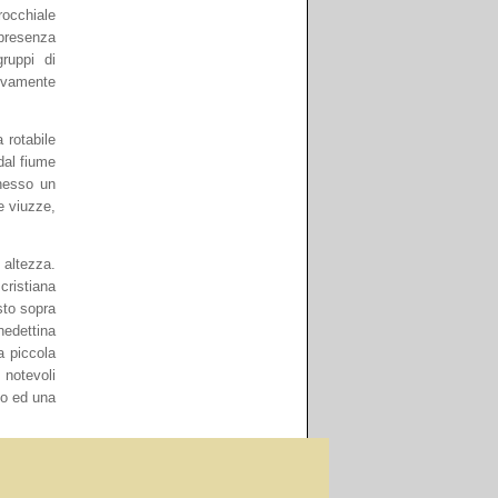
rrocchiale
 presenza
ruppi di
sivamente
 rotabile
dal fiume
nnesso un
e viuzze,
 altezza.
cristiana
sto sopra
nedettina
a piccola
 notevoli
rio ed una