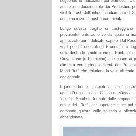
seguendo le indicazioni per Sambuci, Cici
zoccolo nordoccidentale dei Prenestini, p
visibili i resti dell’antico insediamento di
quale ha inizio la nostra camminata.
Lungo questo tragitto si costeggiano t
prevalentemente ad olivo dal quale si ri
apprezzato per il delicato sapore. Dal Pas
verdi pendici orientali dei Prenestini, in l
sulla destra le umide piane di “Pantano” e 
Giovenzano (o Fiumicino) che nasce ai pie
alimenta con torrenti generati dai Prenes
Monti Ruffi che chiudono la valle offrendo 
occidentale.
Il piccolo fiume, lasciati alti sulla destr
aggira l’erta collina di Cicliano e s’avvia,
“gole” di Sambuci formate dalle propaggini 
coste dei Ruffi, per superarle e per poi 
coronano questa valle solitaria e silenz
abbandonate.