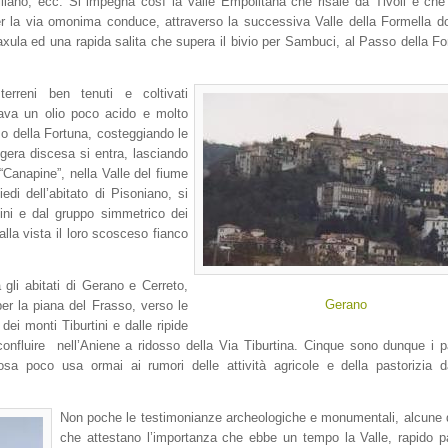
liano, ecc. Si impegna così la valle Empolitana che risale da Tivoli e che
er la via omonima conduce, attraverso la successiva Valle della Formella 
 Saxula ed una rapida salita che supera il bivio per Sambuci, al Passo della Fo
erreni ben tenuti e coltivati
cava un olio poco acido e molto
so della Fortuna, costeggiando le
eggera discesa si entra, lasciando
“Canapine”, nella Valle del fiume
di dell’abitato di Pisoniano, si
tini e dal gruppo simmetrico dei
alla vista il loro scosceso fianco
a gli abitati di Gerano e Cerreto,
Gerano
 per la piana del Frasso, verso le
dei monti Tiburtini e dalle ripide
confluire nell’Aniene a ridosso della Via Tiburtina. Cinque sono dunque i 
iosa poco usa ormai ai rumori delle attività agricole e della pastorizia
Non poche le testimonianze archeologiche e monumentali, alcune di
che attestano l’importanza che ebbe un tempo la Valle, rapido 