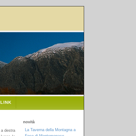
LINK
novità
La Taverna della Montagna a
 a destra
Foce di Montemonaco