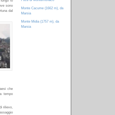
 lungo lo
dove sono
Monte Cacume (1662 m), da
rtuna dal
Marsia
Monte Midia (1757 m), da
Marsia
paesi che
 da tempo
 rilievo,
passaggio