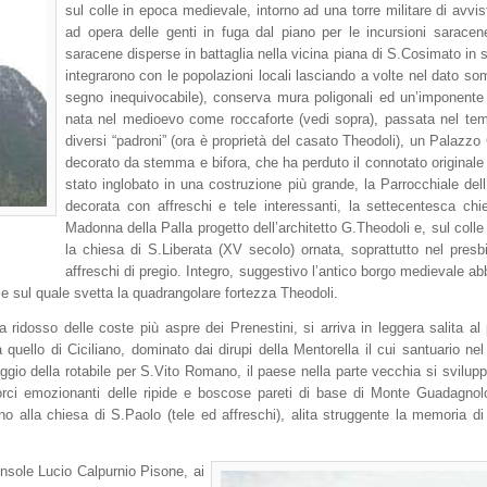
sul colle in epoca medievale, intorno ad una torre militare di avvi
ad opera delle genti in fuga dal piano per le incursioni saracen
saracene disperse in battaglia nella vicina piana di S.Cosimato in s
integrarono con le popolazioni locali lasciando a volte nel dato so
segno inequivocabile), conserva mura poligonali ed un’imponente
nata nel medioevo come roccaforte (vedi sopra), passata nel te
diversi “padroni” (ora è proprietà del casato Theodoli), un Palazzo
decorato da stemma e bifora, che ha perduto il connotato original
stato inglobato in una costruzione più grande, la Parrocchiale del
decorata con affreschi e tele interessanti, la settecentesca chi
Madonna della Palla progetto dell’architetto G.Theodoli e, sul colle
la chiesa di S.Liberata (XV secolo) ornata, soprattutto nel presbi
affreschi di pregio. Integro, suggestivo l’antico borgo medievale ab
 e sul quale svetta la quadrangolare fortezza Theodoli.
 ridosso delle coste più aspre dei Prenestini, si arriva in leggera salita al
quello di Ciciliano, dominato dai dirupi della Mentorella il cui santuario ne
ggio della rotabile per S.Vito Romano, il paese nella parte vecchia si svilupp
scorci emozionanti delle ripide e boscose pareti di base di Monte Guadagno
torno alla chiesa di S.Paolo (tele ed affreschi), alita struggente la memoria di
console Lucio Calpurnio Pisone, ai