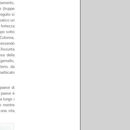
stamento,
e (truppe
eguito si
matico un
 fortezza
mpo sotto
 Colonna,
e essendo
l’Assunta
esa della
 gemello,
terio, da
barbicato
 paese di
l paese è
a lungo i
lo mentre
 una vita