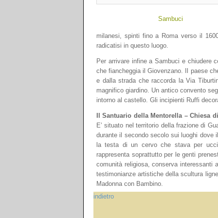
Sambuci
milanesi, spinti fino a Roma verso il 16
radicatisi in questo luogo.
Per arrivare infine a Sambuci e chiudere co
che fiancheggia il Giovenzano. Il paese che
e dalla strada che raccorda la Via Tiburti
magnifico giardino. Un antico convento segn
intorno al castello. Gli incipienti Ruffi de
Il Santuario della Mentorella – Chiesa d
E’ situato nel territorio della frazione di
durante il secondo secolo sui luoghi dove i
la testa di un cervo che stava per uccid
rappresenta soprattutto per le genti prenes
comunità religiosa, conserva interessanti af
testimonianze artistiche della scultura ligne
Madonna con Bambino.
indietro