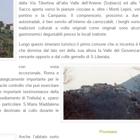
dalla Via Tiburtina all’alta Valle dell’Aniene (Subiaco) ed alla 
Sacco aperta verso le pianure ciociare e, oltre i Monti Lepini, ver
pontino e la Campania. Il comprensorio, prossimo a due 
autostradali, è ben servito all’interno da carrozzabili, i borghi sono
tradizioni culturali a volte originali come originali sono alcu
gastronomici degustabili presso le locali trattorie.
Lungo questo itinerario turistico il primo comune che si incontra è C
che dominia dal lato est della sua altura la Valle del Giovenza
versante opposto e dal colle gemello di S.Liberata,
con vista
eccezionale, Roma e
ategicamente importante per le
facile controllo che può esercitare
e importanti testimonianze della
’insediamento di Trebula) e, sparsi
in particolare S.Maria Maddalena
e destinate al culto durante le
Pisoniano
Anche l’abitato sorto