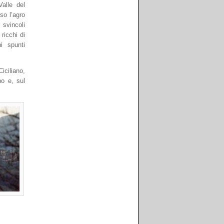
Valle del
so l’agro
svincoli
 ricchi di
ni spunti
iciliano,
no e, sul